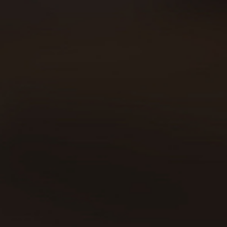
Sobre Beer Runners
Carreras
Beer Walkers
Blog
Consumo responsable
Área privada
Política de cookies
Declaración política de privacidad
Aviso legal
Contacto
Copyright © 2019 | Todos los
derechos reservados