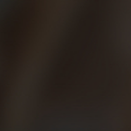
corredor auténtico. Eres un corredor auténtico cuando
disfrutas corriendo: más rápido o más lento, bajo la lluvia o
con un día primaveral de buena temperatura, en montaña,
parque, tierra o playa... Correr, para los que no somos
profesionales, es un placer. No necesitamos etiquetas que
nos definan en clases. Que sí, que correr maratones es
genial, pero no esencial.
Con el paso del tiempo uno se da cuenta de que la esencia
es llegar a mayor corriendo, la constancia, la persistencia, el
placer. No hay nada mejor que salir a correr sin estrés, el
tiempo que quieras, da igual que sean 40 minutos o una
hora y media, y volver a hacerlo al día siguiente, y al otro, y al
otro…
Si sales a correr y luego no tienes fuerzas para comentar el
entrenamiento con tus compañeros, muy posiblemente es
que no merezca la pena. Piénsalo. ¿Qué momentos han
sido más placenteros desde que corres? ¿Cuándo estás
en la línea de salida nervioso y asustado? ¿Cuándo te
chocas con el muro en el kilómetro treinta y tantos?