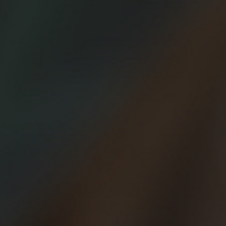
y mientras más lejos esté de la salida, incluso mejor.
Estamos viviendo la que podría llamarse la era de los
maratones, medias maratones, ultratrails, ironman… Aquello
tan antiguo del más rápido, más alto, más fuerte, sigue de
moda.
Parece que lo más importante es bajar de ciertas marcas, o
ser capaz de superar un desnivel acumulado de no sé
cuánto en menos tiempo y sin parar. Pues no, los beer
runners no tenemos este punto de vista. Creemos que si
no corres un maratón puedes ser un corredor
inmensamente feliz. Igual de feliz que uno que corre dos al
año; si no consigues un dorsal para ese ‘ultra’ de ciento y
pico kilómetros en plena sierra también puedes tener una
vida plenamente activa y saludable (posiblemente más)…
Parafraseando al entrenador Vujadin Boskov, recientemente
fallecido, al igual que “fútbol es fútbol”, para nosotros
‘correr es correr’.
No es cuestión de tener que recorrer los míticos 42.195
metros de una tacada para demostrarte que eres un