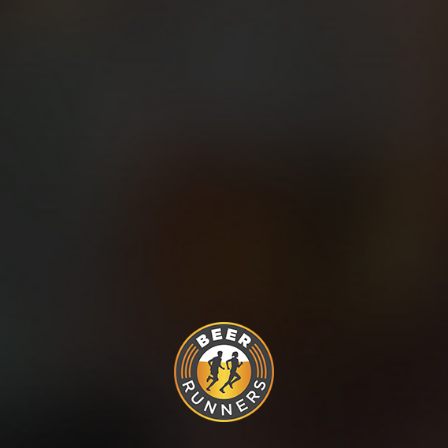
¿Cuándo conseguiste que tu amigo se apunte a correr
contigo por primera vez?
Cumplir objetivos también es esencial para los corredores,
pero por favor, disfrutad. Probad a correr sin móvil, sin
cronómetro o gps, sin dorsal, sin pensar en cuántos
kilómetros tenéis que correr. Probad a correr por
sensaciones, hasta que estéis cansados.
Probad a volver a los orígenes, a disfrutar, a correr. Y, cómo
no, brindaremos en el bar por lo bien que nos lo hemos
pasado.
Compartir en:
DESCUBRE MÁS PUBLICACIONES