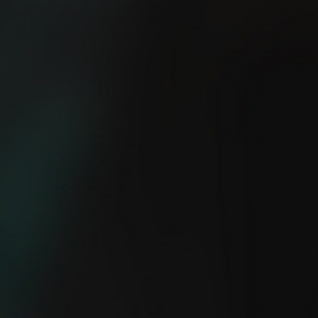
¿Eres capaz de salir a
5 consejos TOP para
correr sin GPS?
empezar a correr