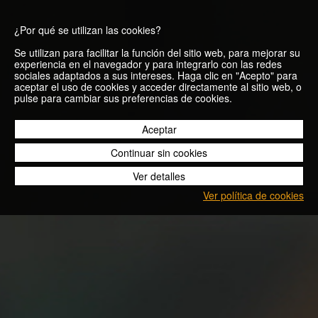
¿Por qué se utilizan las cookies?
Se utilizan para facilitar la función del sitio web, para mejorar su
experiencia en el navegador y para integrarlo con las redes
sociales adaptados a sus intereses. Haga clic en "Acepto" para
aceptar el uso de cookies y acceder directamente al sitio web, o
¿Qué pasa si no
pulse para cambiar sus preferencias de cookies.
corro un
Aceptar
Continuar sin cookies
maratón?
Ver detalles
Ver política de cookies
30/04/2014
Blog
¿Qué pasa si no corro un maratón?
Pues no pasa nada, absolutamente nada. Vivimos en una
época donde parece que lo importante es cruzar una meta,