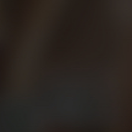
perecederos recogidos. ¡Gracias a todos!
El día fue espectacular, veraniego en lo climatológico y muy
divertido y bonito en lo deportivo, con un trazado 100%
sobre tierra y a la sombra en el Passeig de la Devesa,
escenario ideal para las cervezas y tapas posteriores.
Fuimos más de 500 #BeerRunners los que nos sumamos a
esta esperada segunda cita del circuito de carreras 2018
(¡en nada abriremos inscripciones para Madrid!) y tras los 5
km de prueba a todos nos esperaba la cerveza fría y bien
tirada y una buena tapa. Los Beer Runners catalanes se
empaparon de la cultura Beer Runners: ¡divertirse haciendo
deporte!
Pásate por nuestra
galería de fotos en Facebook
y nuestro
vídeo de Youtube
para ver cómo nos lo pasamos y ver lo
que te espera en las próximas citas.
Compartir en: