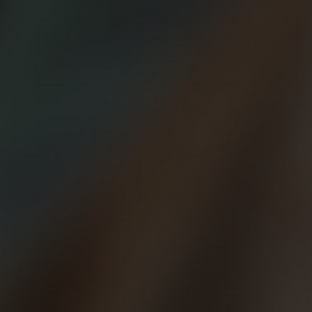
más fuerza! Por fin llegamos a Girona y le dimos la
bienvenida (o BeerVenida) al verano como mejor sabemos
hacer: corriendo y pasándonoslo genial antes, durante y
después de correr con unas cervezas y unas tapas
compartiendo “el post” con la mejor compañía posible.
Además, la cita, la segunda del año después de Burgos,
sirvió de punto de encuentro y gran fiesta Beer Runners
para todos los grupos catalanes que vivieron una jornada
inolvidable. Allí estuvimos miembros de los grupos de
Barcelona, Lloret de Mar, Tarragona, Pineda de Mar, Cunit,
Callafel y Cubelles… ¡y los gironins!
Y tuvimos la enorme fortuna de que nos acompañase la
atleta olímpica Esther Guerrero, que es una inspiración para
todos por su fortaleza y por la forma que tiene de competir,
¡siempre a tope! Desde luego que no pudimos tener mejor
madrina para la primera carrera oficial en Girona. Como no
puede ser de otra forma, aprovechamos para apoyar al
Banco de Alimentos local y la solidaridad de los corredores
se transformó en más de 300 kg de alimentos no