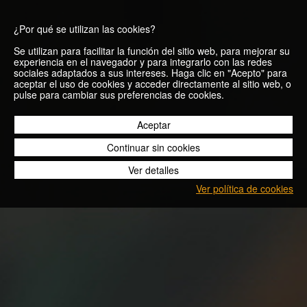
¿Por qué se utilizan las cookies?
Se utilizan para facilitar la función del sitio web, para mejorar su
experiencia en el navegador y para integrarlo con las redes
sociales adaptados a sus intereses. Haga clic en "Acepto" para
aceptar el uso de cookies y acceder directamente al sitio web, o
Beer Runners
pulse para cambiar sus preferencias de cookies.
Girona: ¡la fiesta
Aceptar
Continuar sin cookies
del social
Ver detalles
running!
Ver política de cookies
06/07/2018
Blog
Beer Runners Girona: ¡la fiesta del social running!
¡Qué ganas teníamos de disfrutar una carrera Beer Runners
en una de las ciudades en las que nuestro movimiento tiene