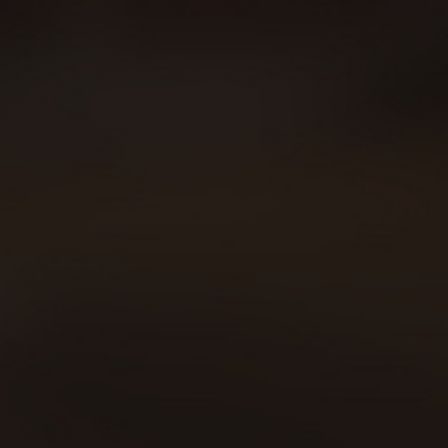
Sobre Beer Runners
Carreras
Beer Walkers
Blog
Consumo responsable
Área privada
Política de cookies
Declaración política de privacidad
Aviso legal
Contacto
Copyright © 2019 | Todos los