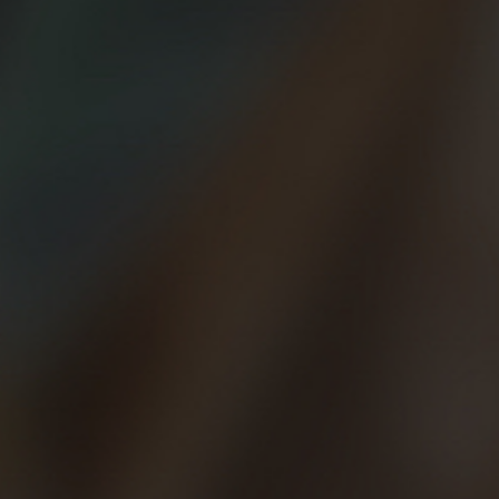
dos jornadas muy entretenidas con el encuentro de los Fishtown Be
eadores del movimiento en EEUU, y el recién creado grupo Beer R
ado puro, incluso un nuevo concepto muy recomendable, el ‘Cultura
l centro de Granada hasta el barrio del Albaicín en la que partic
tillo nos iba explicando su historia, su esencia… ¡Granada es impr
San Nicolás, y con la Alhambra como testigo, los Beer Runners no
 en Filadelfia: “To the Professor!”.
ido vídeo.
 tocaba encuentro científico en el Aula Magna de la Universidad de 
za ayuda a la hidratación tras una actividad física exigente como
 cómo ha vuelto a España, donde 46 ciudades ya se han unido. Po
l estudio y algunos reconocidos Beer Runners, como el simpático y
 en las redes sociales de los distintos grupos en España y capitá