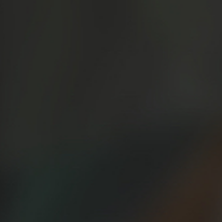
iladelfia a Granada d
profesor Manuel Cas
25/04/2014
el profesor Manuel Castillo