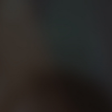
er Runners (Filadelfia) con la presencia de
unners de Granada con el profesor
Manuel J.
l Beer Running’. El profesor Castillo diseñó
iparon 50 Beer Runners. En cada monumento por
esionante! Subimos por las milenarias calles
rteamericanos y españoles brindaron cerveza
Granada en el que Castillo nos explicó su
 salir a correr, cómo se originó el movimiento
steriormente tomaron la palabra otros
 gran orador David April o Dani Quintero,
n de los Beer Runners de Sevilla.