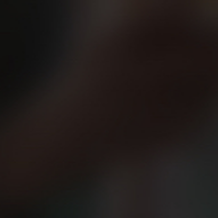
Luego, cerca de una veintena de B
medir cómo influye la cerveza dur
después de refrescarse con una 
Antes de volver a brindar, de nuev
en Granada.
Como siempre dice David April: “I 
¡Nos vemos en los grupos Beer Ru
https://www.facebook.com/Beer