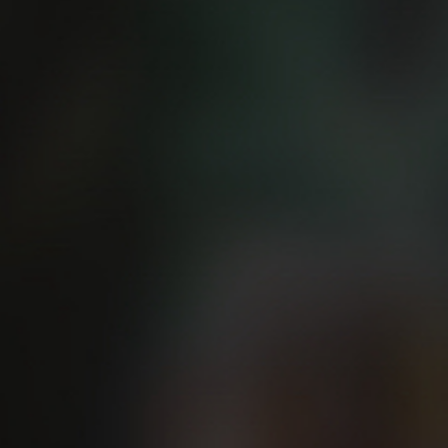
El pasado lunes y martes vivimos 
David April y Eric Frielder
,los cr
Castillo
a la cabeza.
Practicamos “Beer Running” en est
una bonita ruta corriendo desde e
el que pasábamos, el profresor Cas
adoquinadas hasta el mirador de 
en mano como lo hacen cada semana
Puedes ver en esta ficha el divert
Tras un lunes de ‘cine’, el martes
estudio que demuestra que la cerve
Beer Runners en Estados Unidos y
doctores que han participado en e
redactor de este blog, coordinador