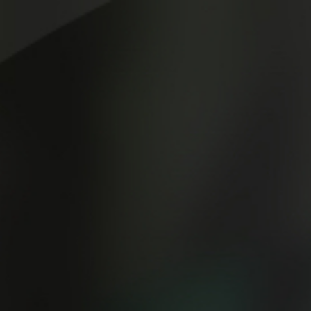
De F
Blog
De Filadelfia a Granada de mano d