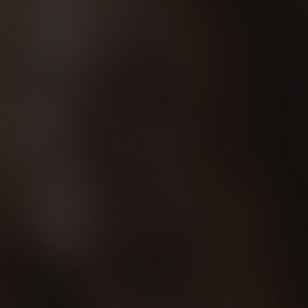
de la universidad granadina que trata de
 la fuerza manual y de zancada antes y
rofessor!” para cerrar unos días inolvidables