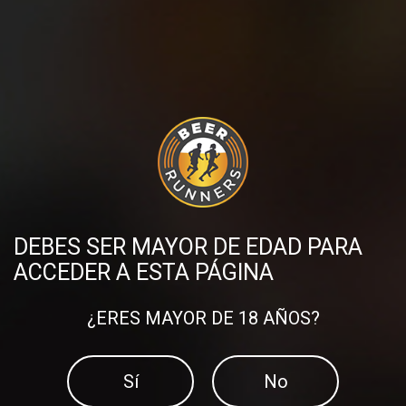
Beer Runners Albacete
Beer Runners Santander
Beer Runners Valladolid
Beer Runners Logroño
Beer Runners Murcia
Beer Runners Mérida
Beer Runners Gijón
DEBES SER MAYOR DE EDAD PARA
Beer Runners Alicante
ACCEDER A ESTA PÁGINA
Beer Runners Bilbao
¿ERES MAYOR DE 18 AÑOS?
Compartir en:
Sí
No