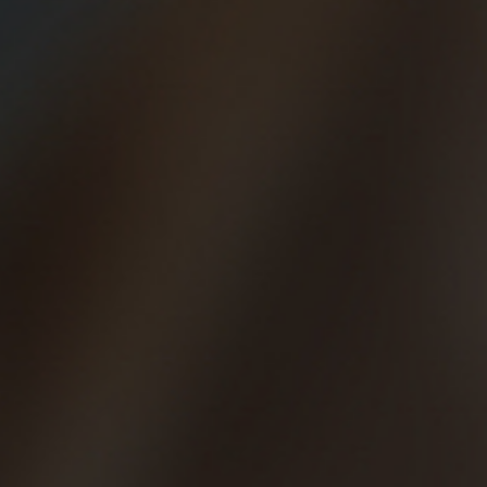
complementarias pero recuerda que antes de empezar a
hacerlas debes haber corrido con regularidad varias
semanas. ¡Ojo! que si te pasas, pueden ser lesivas.
Con un día de entrenamiento a la semana en cuestas tienes
bastante. No te olvides de que antes de un entrenamiento
debes calentar muy bien, por lo menos 15-20 minutos y haz
varias progresiones (correr fuerte unos 60-80 metros).
Ejemplos:
En ambos casos puedes recuperar entre cuesta y cuesta
bajando la pendiente al trote o, incluso, andando en el caso
de las cuestas cortas.
¿Quieres ver o compartir cómo se lo montan los
BeerRunners? Date una vuelta por los grupos de Facebook
de cada ciudad para compartir tus experiencias y dudas
con otros corredores o con nosotros.