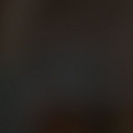
Beer Runners A Coruña
Beer Runners Las Palmas
Beer Runners Sevilla
Beer Runners Barcelona
Beer Runners Madrid
Beer Runners Zaragoza
Beer Runners Valencia
Beer Runners León
Nuevos grupos:
Beer Runners Málaga
Beer Runners Pamplona
Beer Runners Tenerife