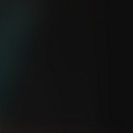
¿Eres capaz de salir a
5 consejos TOP para
correr sin GPS?
empezar a correr