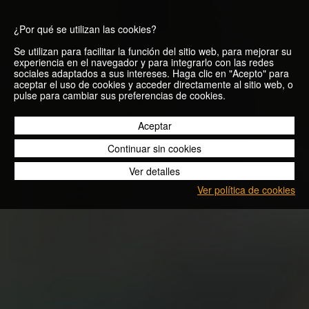
¿Por qué se utilizan las cookies?
Se utilizan para facilitar la función del sitio web, para mejorar su
experiencia en el navegador y para integrarlo con las redes
sociales adaptados a sus intereses. Haga clic en "Acepto" para
aceptar el uso de cookies y acceder directamente al sitio web, o
Las cuestas no
pulse para cambiar sus preferencias de cookies.
cuestan
Aceptar
Continuar sin cookies
Ver detalles
13/08/2013
Ver política de cookies
Blog
Las cuestas no cuestan
A los corredores que nos gustan las distancias largas
olvidamos, a menudo, la importancia de desarrollar un tren