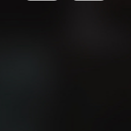
DESCUBRE MÁS PUBLICACIONES
¿Sabes cuál es la manera
más fácil de mejorar tu
El método 12-3-30
velocidad?