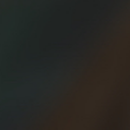
inferior (piernas, culo…) potente. Todos los expertos y gurús
del entrenamiento afirman que la clave para hacer una
buena maratón, por ejemplo, es el trabajo de fuerza que se
haya hecho. No es cuestión de muscular las piernas como
un culturista, pero una musculatura potente y bien trabajada
con gimnasio, gomas, y cuestas, nos hará correr más
tiempo y más rápido.
En el mundo del running hay pocos secretos, y un cóctel de
entrenamientos habitual cada semana para los corredores
avanzados puede variar bastante. Reúne series cortas,
series largas, tirada larga y trabajo específico de fuerza.
Si no quieres ir al gimnasio, por lo menos en pretemporada,
o cuando arrancas la preparación específica para algunas
carreras, sí que deberías hacer un trabajo específico de
cuestas. Pueden ser muy divertidas y te ayudarán a evitar
lesiones el resto del año, y a preparar tu cuerpo para correr
más rápido en llano.
Las cuestas, subir escaleras y las pesas en el gimnasio son