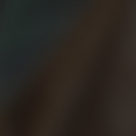
faltar en tu vida como runner
 en los últimos años tiene mucho que ver con lo fácil, económic
te a base de lesiones, que tenemos que dejarnos asesorar para e
s en manos de un entrenador para progresar y maximizar los esf
nemos que acudir a fisios y podólogos para prevenir o para curarno
serie de profesionales que son indispensables en nuestra vida com
esionales de la hostelería, ya que tirarnos una cerveza correctam
mpañarte SÍ o SÍ en el running son: entrenadores, nutricionistas, 
en tu vida ya! Sea cual sea tu nivel, necesitas el asesoramiento, l