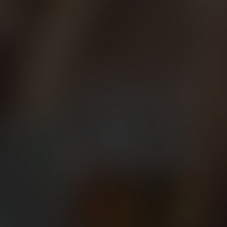
obre fisiología, rendimiento deportivo, salud… Un buen entrenador
te lesiones, que hagas burradas, y te enseñará la importancia de añ
tidos.
tación tiene una importancia enorme en tu rendimiento, y para cor
peso. Los corredores debemos apoyarnos en un nutricionista para
 imprescindibles cuando nos lesionamos. Gracias a sus tratamien
 correr. Pero sus expertas manos cobran especial importancia par
periodos de cargas de trabajo, o el tratamiento de pequeñas moles
gos podremos conocer nuestra pisada, usar plantillas específica
de nuestras características (condiciones físicas, peso, técnica de
 intenta evitar las durezas, ampollas, juanetes…
 esencial conocer su perfil hormonal, controlar y cuidar el suelo
te la menstruación, o en caso de pérdidas de orina o prolapsos.