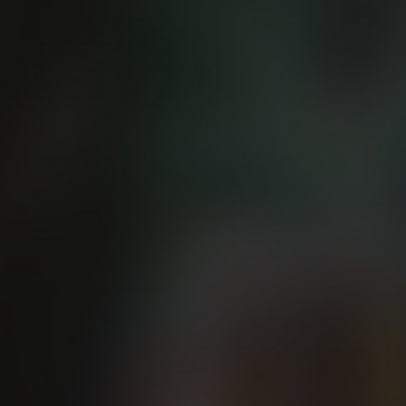
Blog
Los 5 profesionales que no deben 
El boom del running experimentado
rápidamente aprendemos, normalmen
sobre todo), que debemos ponerno
nuestros retos deportivos, que te
inherentes a correr…
Correr es muy fácil, pero hay una 
por supuesto, añadiremos los prof
Los 5 profesionales que deben aco
1. Entrenador: ¡Pon un entrenador 