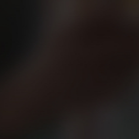
competiciones y el conocimiento s
evitará que te sobreentrenes, que 
que te mejorarán en todos los sen
2. Nutricionista: Una buena alimen
dieta ‘normal’ de las de perder 
3. Fisioterapeuta: Los fisios son
incluso muchas veces sin dejar de
previos a las competiciones o en 
lesiones.
4. Podólogo: Gracias a los podólo
zapatillas necesitamos en función 
nuestros pies también es esencial,
5. Ginecólogo: Para las féminas es
dudas y seguir indicaciones duran