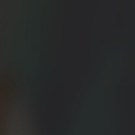
deben faltar
nner