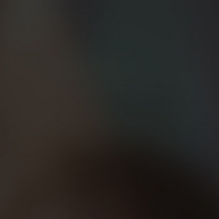
o o asequible que es empezar a correr. Pero
legir bien el material deportivo (zapatillas
uerzos en los entrenamientos y lograr
s lo antes posible de ciertas lesiones
o runners. Son 5 en total, a los que nosotros,
ente es esencial para un Beer Runner:-D
fisioterapeutas, ginecólogos y podólogos.
a planificación de tus entrenamientos y las