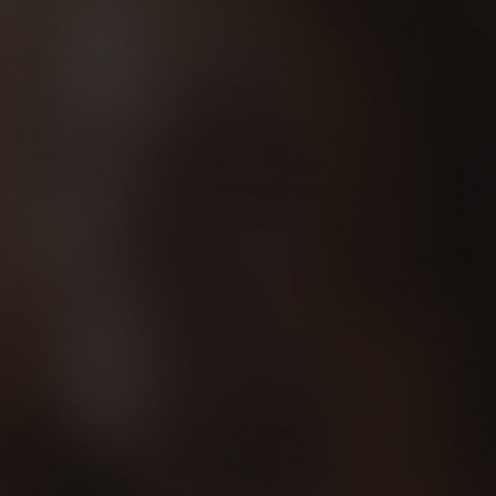
 te guiará hasta tus mejores resultados,
adir fuerza, rutinas de técnica, ejercicios
rer y rendir bien no sirve con seguir una
 medir correctamente nuestras necesidades.
tos nos recuperamos antes de las lesiones,
a prevenir, es decir, los masajes de descarga
tias evitarán, en cierto modo, las temidas
s si las necesitamos o descubrir qué tipo de
 carrera, ritmos…). Y ojo, la salud cutánea de
 pélvico, así como resolver todo tipo de