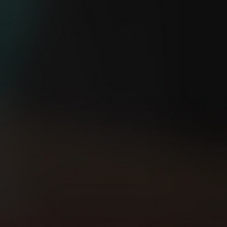
¿Eres capaz de salir a
5 consejos TOP para
correr sin GPS?
empezar a correr