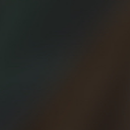
reto y entrenar para lograrlo. Hay muchos tipos de retos, de
objetivos. Nada como seleccionar uno, da igual lo asequible
o complicado que sea, para no fallar ningún día, para seguir
entrenando, para progresar y mejorar.
La rutina, el correr por correr, a veces es suficiente, pero
para la mayoría de corredores es necesario fijarse retos
para motivarse y para salir a correr. Te resumimos en este
post los principales. Y si nunca te lo habías planteado, tal
vez sea el momento de…
Correr para adelgazar
El running es uno de los deportes que nos ayuda a perder
peso de forma más rápida. Sólo por detrás del spinning en
cuanto a calorías quemadas por minutos de ejercicio. Si
quieres perder peso sal a correr con asiduidad.
Además, es muy visible en pocas semanas. Si quieres
adelgazar, acostúmbrate a hacer rodajes más largos, y
alterna entrenamientos rápidos con otros lentos. No por
correr lento mucho tiempo se adelgaza más.