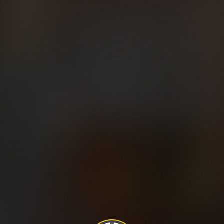
Nada como marcarse una carrera popular en el calendario
para entrenar concienzudamente y prepararse para ser
capaz de cruzar la meta de esa cita. Además, si ya has
corrido tu primera prueba, siempre puedes marcarte
mejorar la marca, alcanzar una marca que anhelas… Y, por
supuesto, terminar un medio maratón, un maratón…
completar estas distancias siempre están en el imaginario
de los corredores más ‘masocas’. Para lograrlo, nada como
seguir un plan de entrenamientos a rajatabla. Si puedes
búscate un entrenador o un club de atletismo para estar
bien asesorado.
Correr con constancia
Un reto muy fácil es marcarte la obligación de correr 3, 4 ó
X días a la semana/mes. Es cuestión de buscarte un
objetivo de un número de entrenamientos mínimos a la
semana. Otra variable es intentar cada siete días correr un
número de kilómetros determinado: 40-50-60 kms… Si el
reto es correr 40 kilómetros a la semana, ya sabes que o
corres 10km 4 veces a la semana, o bien 8km 5 veces…