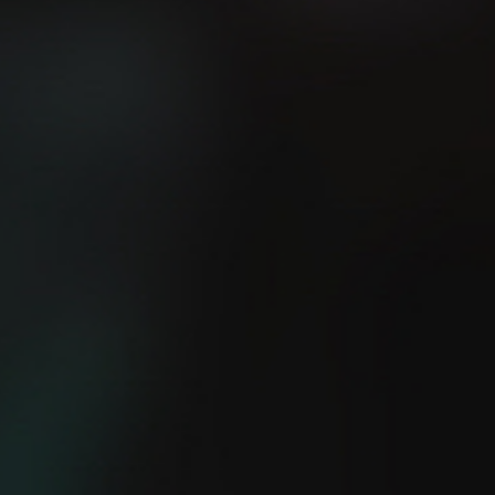
¿Sabes cuál es la manera
más fácil de mejorar tu
El método 12-3-30
velocidad?