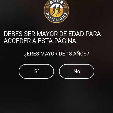
Divídelo como quieras, pero es otra forma de mentalizarte
para salir a correr y vencer a la pereza.
Compartir en:
DEBES SER MAYOR DE EDAD PARA
ACCEDER A ESTA PÁGINA
¿ERES MAYOR DE 18 AÑOS?
DESCUBRE MÁS PUBLICACIONES
Sí
No