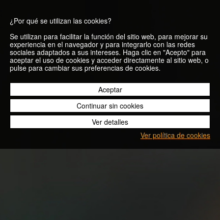
¿Por qué se utilizan las cookies?
Se utilizan para facilitar la función del sitio web, para mejorar su
experiencia en el navegador y para integrarlo con las redes
sociales adaptados a sus intereses. Haga clic en "Acepto" para
aceptar el uso de cookies y acceder directamente al sitio web, o
Márcate un reto,
pulse para cambiar sus preferencias de cookies.
¡supéralo!
Aceptar
Continuar sin cookies
Ver detalles
16/01/2015
Ver política de cookies
Blog
Márcate un reto, ¡supéralo!
No hay nada para mantener la motivación y para seguir
saliendo a correr llueva, haga calor o nieve, como tener un