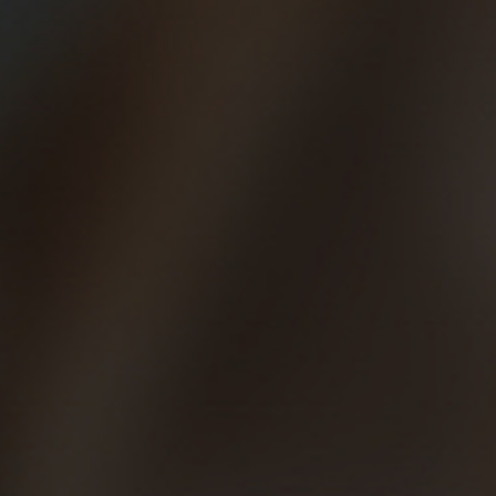
Correr para dejar de fumar, dejar de salir…
Correr es un hábito de vida muy saludable. Cambiar los
cigarrillos por una actividad al aire libre como correr hará
que tu lucha contra esta terrible adicción sea más
llevadera, porque te ayuda a limpiar tu organismo y porque
con las hormonas que se genera combatirás el estrés, el
‘mono’. El running es uno de los mejores aliados en nuestra
lucha contra el tabaquismo y cualquier otro tipo de
adicción. También salir a correr temprano por las mañanas
nos obliga a abandonar hábitos ‘nocturnos’, y la cultura del
deporte es esencial para aprender a comer más sano,
cuidar nuestra alimentación… Correr nos sirve para
aprender más sobre nuestro cuerpo. Nos enseña a
escucharnos. Intenta marcarte un calendario estricto y no
te lo saltes, el hábito, te ayudará a salir de todo!
Correr para terminar tu primera carrera, un maratón…
Este es el reto mayoritario cuando comenzamos a correr.