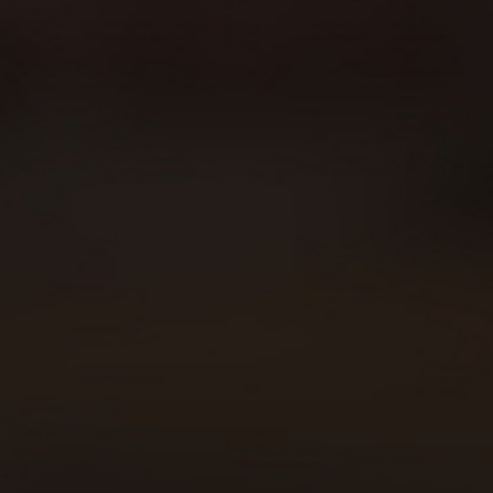
Sobre Beer Runners
Carreras
Beer Walkers
Blog
Consumo responsable
Área privada