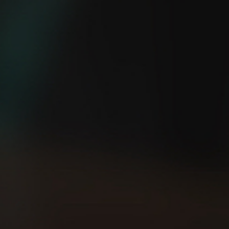
¿Eres capaz de salir a
5 consejos TOP para
correr sin GPS?
empezar a correr