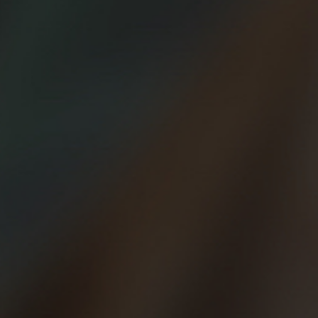
con los amigos, varios grupos (Gijón, Murcia, Ponferrada…)
de Beer Runners han organizado quedadas solidarias con el
fin de hacer lo que más nos gusta en nuestro tiempo libre,
unido a ayudar en la medida de nuestras posibilidades a los
demás. Aunque Beer Runners como movimiento no se
asocia a ninguna causa solidaria, ONG o fundación, sí que
los corredores Beer Runners se suman a muchos actos
solidarios, quedadas como las de los Drinking Runners en
Madrid por ejemplo, carreras en varias ciudades… y aportan
su granito de arena en sus propias localidades.
La semana pasada, el grupo de Ponferrada organizó una
“Marcha solidaria” en favor del Banco de Alimentos del Sil.
La marcha se podía realizar tanto en bici como andando o
corriendo, y eran unos 5 kilómetros. Fue un exitazo
tremendo con más de 300 participantes que aportaron casi
700 kg de comida y pañales que fueron a parar al banco de
alimentos. Como siempre en Ponferrada, la base de
operaciones de los Beer Runners locales fueron los bares
del Mercado de Abastos (con los amigos de la Pulpería
Octopus a la cabeza). La marcha finalizó con una