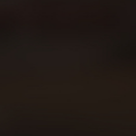
Sobre Beer Runners
Carreras
Beer Walkers
Blog
Consumo responsable
Área privada
Política de cookies
Declaración política de privacidad
Aviso legal
Contacto