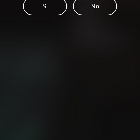
Sí
No
¿Sabes cuál es la manera
más fácil de mejorar tu
El método 12-3-30
velocidad?