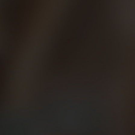
recompensa por el esfuerzo y la ayuda de una cerveza y un
‘bollo preñao’.
Al ser un grupo tan numeroso, la policía local (¡gracias!)
escoltó a los participantes por el recorrido por Ponferrada
para garantizar la seguridad de todos por las calles del
centro.
“El objetivo es ayudar al banco de alimentos, y todo lo que
podamos colaborar es poco. En este año y poco que
llevamos como Beer Runners nos hemos juntado un buen
grupo de amigos, unos 20, de todos los niveles. Salimos
todos juntos y tras unos 4 kms se forman diferentes grupos
y nuestro objetivo final siempre es juntarnos de nuevo en el
Mercado de Abastos al terminar de correr y nos tomamos
una cerveza”, nos cuenta Pedro Dyna, el capitán de los Beer
Runners de Ponferrada junto a Carlos Puerto. ¿Nos vemos
todos los martes y jueves en el mercado de Ponferrada a
las 20h30?