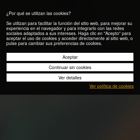
¿Por qué se utilizan las cookies?
Se utilizan para facilitar la función del sitio web, para mejorar su
experiencia en el navegador y para integrarlo con las redes
sociales adaptados a sus intereses. Haga clic en "Acepto" para
aceptar el uso de cookies y acceder directamente al sitio web, o
Quedada
pulse para cambiar sus preferencias de cookies.
solidaria Beer
Aceptar
Continuar sin cookies
Runners de
Ver detalles
Ponferrada
Ver política de cookies
24/10/2014
Blog
Quedada solidaria Beer Runners de Ponferrada
Aunque los Beer Runners necesitamos pocos motivos para
salir a correr en compañía y luego tomarnos unas cervezas