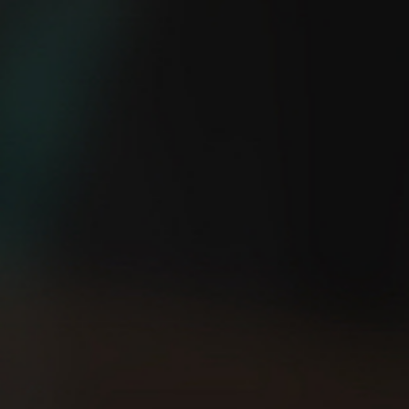
¿Eres capaz de salir a
5 consejos TOP para
correr sin GPS?
empezar a correr