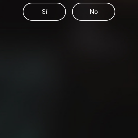
Sí
No
¿Sabes cuál es la manera
más fácil de mejorar tu
El método 12-3-30
velocidad?