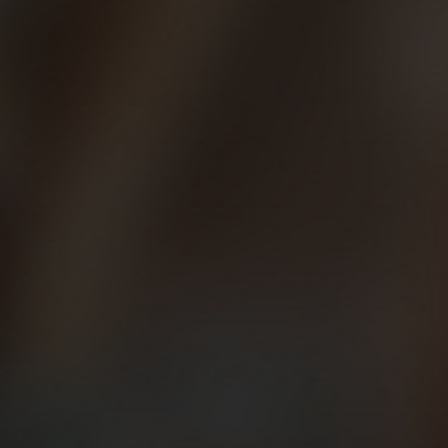
para volver a estar como antes del confinamiento, así que tómatelo
con calma, no aumentes más del 10% la distancia recorrida cada
semana para evitar lesiones y problemas físicos.
Te recomendamos que para esta vuelta a la actividad física hagas
CACO
: caminar y correr. Tanto si has corrido 20 maratones como si
no te has puesto un dorsal en tu vida, esta forma de entrenar es
idónea en cualquier pretemporada.
Además de los consejos que las autoridades competentes en
sanidad y seguridad nos den para estos días (aumentar la distancia
con otras personas, evitar sitios concurridos, no tocar nada…),
recuerda que debes estar correctamente hidratado, evitar las horas
de sol y protegerte con gorra, gafas de sol y fotoprotector, y que
busques especialmente ahora superficies menos duras para correr
que el asfalto o el hormigón: tierra, césped, caminos o parques.
Por cierto, si no lo tenías antes, es un buen momento para buscarte
un entrenador que te guíe y que te haga una planificación correcta.
Correrás más rápido, más lejos y sin lesiones.