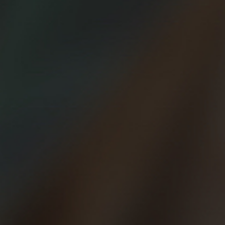
día en el que pudimos volver a correr después de un largo
confinamiento… Un día en el que nos olvidamos del gps, de los
ritmos, incluso de la distancia y salimos a trotar, a disfrutar del aire
libre; solos. Aunque todavía no se pueda salir a correr en grupo,
ahora sabemos que ese momento está cada vez más cerca. Mientras
tanto, te dejamos unos consejos para retomar la actividad física.
Tanto si eres un corredor experimentado como si no, tras este largo
parón hay que retomar el running sabiendo dosificar, poco a poco.
Si te vuelves loco y te pones a correr sin descanso es probable que
antes de tres semanas estés lesionado.
Esta primera semana de mayo tómatelo con calma, sin preocuparte
por los ritmos y sin sufrir. Intenta no pasar de los 40-45’ minutos
cada día, y no sumes tres días seguidos sin descansar. Tus
articulaciones y tu musculatura necesitan tiempo para asimilar los
impactos de cada zancada. De nada sirve salir a correr todos los
días tras el confinamiento si no eres capaz de darle descanso y
recuperación al cuerpo. Recuerdo que menos suele ser más cuando
corremos.
Ponerte en forma es un trabajo progresivo, necesitarás semanas