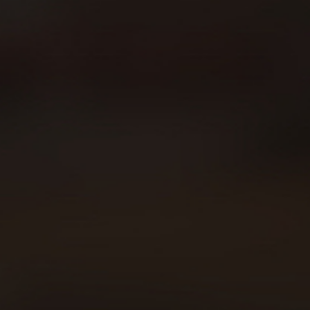
Sobre Beer Runners
Carreras
Beer Walkers
Blog
Consumo responsable
Área privada
Política de cookies
Declaración política de privacidad
Aviso legal