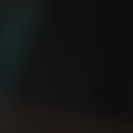
¿Eres capaz de salir a
5 consejos TOP para
correr sin GPS?
empezar a correr