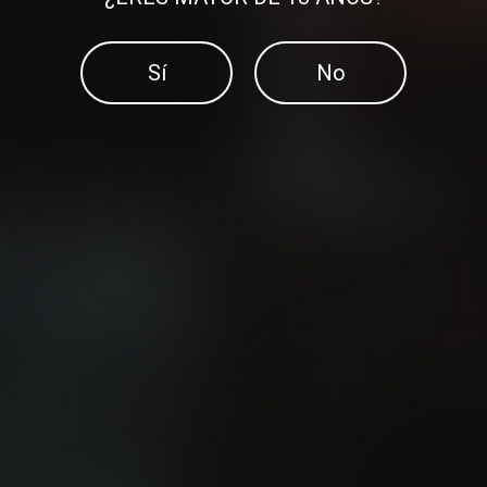
Sí
No
¿Sabes cuál es la manera
más fácil de mejorar tu
El método 12-3-30
velocidad?