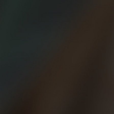
Una parte esencial del entrenamiento, posiblemente la
más importante, es el descanso entre sesiones
,
especialmente entre días duros o de calidad, porque sin el descanso
adecuado no se puede asimilar bien el entrenamiento. Pero
descansar no significa pararnos completamente
, dormir
siestas interminables o estar con las piernas en alto mientras
vemos nuestras series favoritas en la tablet…
Puede ser
intercalar sesiones muy suaves de trote relajado o
incluso caminatas, paseos en bicicleta, ir a nadar
… estas
actividades de baja intensidad son igual de beneficiosas o incluso
más en la mayoría de los casos que descansar completamente, ya
que nos ayudarán a recuperar mejor y más rápido nuestros
músculos.
Los expertos afirman que
el descanso activo es mejor que el
descanso total
, ojo, a no ser que haya algún tipo de lesión o
prescripción médica que no lo recomiende… Además de eliminar
toxinas de forma más acelerada que cuando estamos totalmente
parados, mentalmente también supone un estímulo salir a hacer
deporte sin estrés y sin presión de ir a un ritmo determinado o
cumplir con un objetivo más o menos específico. Si no eres un