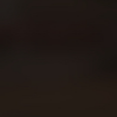
Sobre Beer Runners
Carreras
Beer Walkers
Blog
Consumo responsable
Área privada