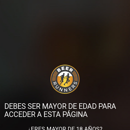
aprovechar estos descansos activos en grupo
. Nada como
una buena charla caminando o montando en bici,
y todavía más
placentero y divertido si rematas el descanso activo
tomándonos una cerveza y una tapa con tus compañeros
.
Compartir en:
DESCUBRE MÁS PUBLICACIONES
DEBES SER MAYOR DE EDAD PARA
ACCEDER A ESTA PÁGINA
¿ERES MAYOR DE 18 AÑOS?