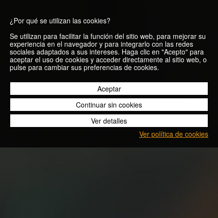
¿Por qué se utilizan las cookies?
Se utilizan para facilitar la función del sitio web, para mejorar su
experiencia en el navegador y para integrarlo con las redes
sociales adaptados a sus intereses. Haga clic en "Acepto" para
aceptar el uso de cookies y acceder directamente al sitio web, o
El descanso
pulse para cambiar sus preferencias de cookies.
activo o cómo
Aceptar
Continuar sin cookies
recuperar sin
Ver detalles
parar de
Ver política de cookies
movernos
Blog
El descanso activo o cómo recuperar sin parar de
movernos
26/10/2020