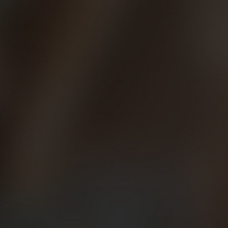
deportista de élite lo normal es que no hagas más de 1 ó 2 sesiones
duras o de calidad (como series, ritmos altos o competiciones) a la
semana, así que el resto de días deberías hacer un trabajo de
asimilación de todo ese esfuerzo junto con sesiones de carrera a pie
a nivel aeróbico.
Hay que tener en cuenta que
el descanso “activo” no puede
ser igual para un corredor muy experimentado o de nivel
,
que corre 5-6 días a la semana,
que para alguien que empieza
.
En cualquier caso, salir a caminar por el campo, por la montaña, o
por el paseo marítimo, es mucho más beneficioso para recuperar el
organismo el día después de participar en una carrera popular o
tras un entreno exigente que quedarte en casa viendo la televisión.
Es un buen momento para probar también cosas nuevas como el
yoga, pilates, o incluso una sesión de gimnasio muy suave,
desempolvar la bici que tenemos arrinconada en el trastero o
inscribirte a un curso de natación en la piscina municipal.
Todo suma si no te pasas de la raya. En ese caso, ¡resta! Y, además,
siguiendo nuestra filosofía de hacer deporte acompañado,
puedes