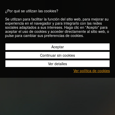
¿Por qué se utilizan las cookies?
Se utilizan para facilitar la función del sitio web, para mejorar su
experiencia en el navegador y para integrarlo con las redes
sociales adaptados a sus intereses. Haga clic en "Acepto" para
aceptar el uso de cookies y acceder directamente al sitio web, o
El minimalismo:
pulse para cambiar sus preferencias de cookies.
¿vuelta a lo
Aceptar
Continuar sin cookies
natural?
Ver detalles
Ver política de cookies
02/08/2019
Blog
El minimalismo: ¿vuelta a lo natural?