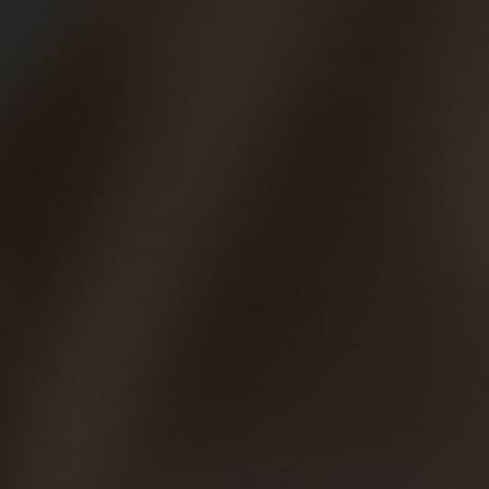
buen dinero en material deportivo… Lo que sí que nos une
a los Beer Runners minimalistas de los Beer Runners que no
lo son, es
nuestra pasión por la cerveza al terminar el
entreno
. Y es que hay
legión de minimalistas dentro de
nuestro movimiento
, especialmente en Valencia y poco a
poco se abren camino en Madrid, Barcelona o Sevilla.
En este blog no vamos a entrar a valorar las cuestiones
científicas que pueden desaconsejar o aconsejar
activamente el minimalismo, pero sí que podemos darte
algunas pautas para que, al menos, despejes dudas y no
cometas errores.
Está claro que
una correcta pisada y postura corriendo
nos pueden ayudar muchísimo a evitar lesiones y a
hacerlo más rápido durante más tiempo
. El hecho de llevar
amortiguación no significa que no se pueda correr ‘bien’. Es
más, lo ideal es trabajar mucho y bien (es decir, asesorados
por un experto) la técnica de carrera para que corramos sin
tanto ‘talonar’, entrando de tacón en la fase de contacto
con el suelo, para empezar a impactar con la media suela.