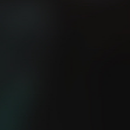
¿Sabes cuál es la manera
más fácil de mejorar tu
El método 12-3-30
velocidad?