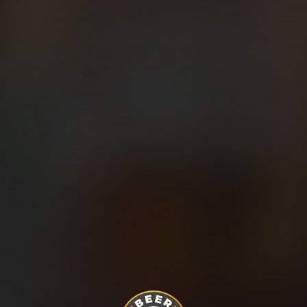
Por tanto, un fortalecimiento global del tren inferior
mediante pesas, trabajo de cuestas y fuerza, ejercicios de
propiocepción y de técnica de carrera sí que nos ayudará a
evitar lesiones.
En el caso de que quieras probar con el minimalismo sí que
es recomendable comenzar primero a correr descalzos
o con calzado minimalista distancias muy pequeñas y
sobre terreno cómodo
, como el césped, por ejemplo, tras
terminar un entrenamiento. Pasar de correr con zapatillas
con amortiguación a zapatillas sin amortiguación (como las
de competición, o incluso otras más radicales como las
tipo ‘five fingers’) o a las famosas guaraches
requiere de
un proceso lento para acostumbrar y preparar nuestras
plantas de los pies, articulaciones, tendones e incluso
musculatura
. Es un proceso tan lento y minucioso que a
muchos ya les resulta lo suficientemente incómodo como
para no deshacerse de sus zapatillas tradicionales.
Cada vez se ven más ‘minimalistas’ en los parques
entrenando, participando (y algunos muy rápidos) en
carreras populares o trails, pero es cierto que no ha