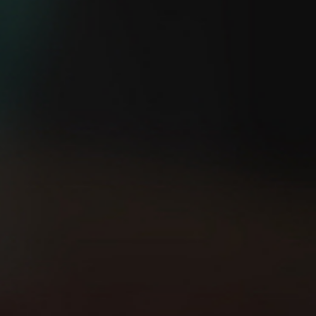
¿Eres capaz de salir a
5 consejos TOP para
correr sin GPS?
empezar a correr