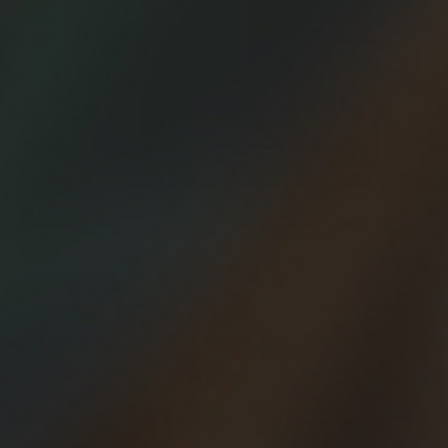
Firma invitada: Dani Quintero, embajador de Beer
Runners España
Arrancamos este post haciendo una comparación un poco
forzada, pero seguro que arrancará una sonrisa a los
“minimalistas” del running… Ya que los minimalistas son al
mundo de correr lo que los veganos a la alimentación, no
por la defensa de los animales, sino porque tienen que
estar explicando continuamente y en cualquier
circunstancia
el motivo por el cual corren con los pies
descalzos o bien con las “guaraches” o sandalias, o con
zapatillas sin prácticamente material protector o
amortiguador en su fina suela
.
El minimalismo consiste en
correr con la mínima
protección en nuestros pies
, y sus defensores afirman
que el ser humano no necesita para trotar el calzado que la
mayoría de los runners usamos. Es decir, piensan que, sin
zapatillas con controles de estabilidad, compuestos para
amortiguar la zancada, el drop o elevación del talón
respecto a los metatarsos, correremos de forma más
natural y evitaremos lesiones, además de ahorrarnos un