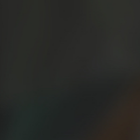
te toque el “Gordo”: 
muchos años m
29/12/2022