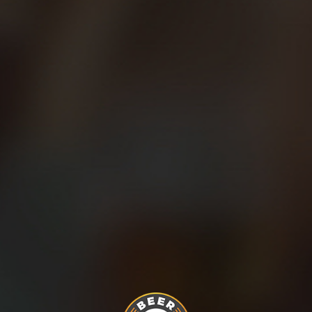
renar y competir con cabeza, con sentido, y siguiendo las pautas de un bue
igroso. No es que nuestro organismo tenga prefijado un número máximo de k
el riesgo de lesionarte se incrementa. Es un hecho que intercalar un día 
itar problemas musculares y articulares. También es esencial añadir entren
s tangible, y menos predecible. Entrenar por sensaciones, inscribirte a esas
ón… Es ciertamente complicado, pero para correr muchos años hay que tener
 de compatibilizar deporte, trabajo, familia y vida personal.
 por un número de lotería que al salir del bombo dejara un soniquete en e
rieeeeeendooooo!”. Y nosotros que lo celebremos con una cerveza después
Compartir en: