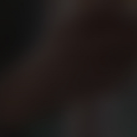
Para evitar las lesiones nada como ent
roja que separa lo saludable de lo pel
intentas sumar muchos en poco tiempo 
para descansar, recuperarte mejor y ev
competir “con cabeza”, sin excesos.
Lo de la motivación sí que es algo meno
entre rendimiento, descanso y diversi
gusta y qué no nos gusta, y ser capaces
Sin duda, muchos pagaríamos encantados
San Ildefonso: “¡30 años mááááás cor