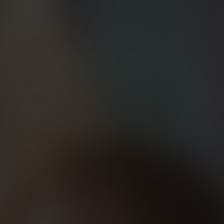
e la fortuna les sonría y les resuelva la vida, en
en ir a correr ese maratón lejano que tanto te gusta,
kyo y Boston), o ponerte el dorsal en algún trail
cerveza al terminar cada uno de esos 42.195 metros
cho de poder seguir corriendo durante muchos años
 ‘pelotazo’. Y no es fácil, ya que nos acechan las
 las quedadas Beer Runners y compartiendo tantos
ea del running… Jugar muchos décimos no es más que
er la motivación alta.