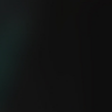
¿Sabes cuál es la manera
más fácil de mejorar tu
El método 12-3-30
velocidad?