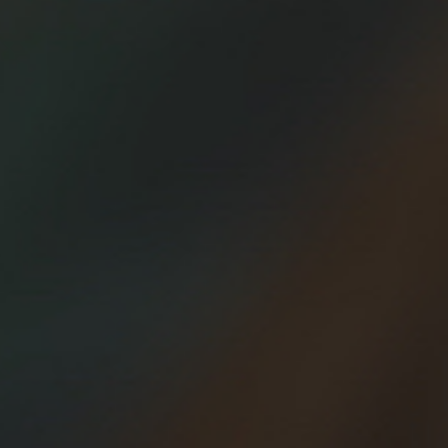
porque la filosofía con la que nacimos es la de disfrutar, pasarlo
bien, estar acompañados… y esa filosofía y forma de ver la vida nos
la regaló David April, el fundador del movimiento. David April ha
sido un luchador toda su vida, ha peleado contra el cáncer en los
últimos años, pero falleció ayer lunes 10 de diciembre en Gijón,
donde se había trasladado hace unos meses junto a su mujer
Carmen.
David ha sido un gran referente para todos los que le hemos
Fundó los
conocido, un tipo genial, inteligente, simpático…
Fishtown Beer Runners
, el primer grupo del mundo, y creó un
correr
movimiento internacional sin más pretensión que hacernos
junto a otros amigos, y compartir luego un buen rato
tomándonos una cerveza en un bar mientras charlamos,
reímos o lloramos, como hoy.
Beer Runners nació en Filadelfia en 2008
, después de
conocer un estudio del profesor granadino Manuel Castillo, sobre la
cerveza y el ejercicio físico, un gran amigo suyo y otro gran referente
para todos. Un grupo de amigos que quedaba para correr y luego
iban al bar a tomarse una caña. Así de simple. Así de grande.