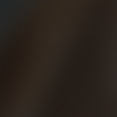
Después de correr, al bar.
Gracias a David April el movimiento llegó a España hace más de una
década, nos visitó varias veces. Surgieron grupos por todo el
mundo, especialmente en Estados Unidos. David ha sido pionero
porque creó una auténtica comunidad de corredores en todo el
mundo cuyo objetivo es compartir y pasarlo bien.
Han pasado pocas horas, pero ya te echamos de menos. Gracias por
todo, David, ojalá que sigas disfrutando allá donde estés tanto
como lo has hecho aquí con nosotros.
“Lo que nos ha unido a todos es la diversión y la pasión por correr, y
me encantaría brindar junto a todos vosotros en mi próxima visita”,
vídeo
nos dijo hace unos años después de que le mandáramos un
de agradecimiento
.
Tenemos un brindis pendiente. “To The Professor”. ¡Va por ti,
amigo!
Si quieres conocer mejor a David April y su legado, aquí tienes un