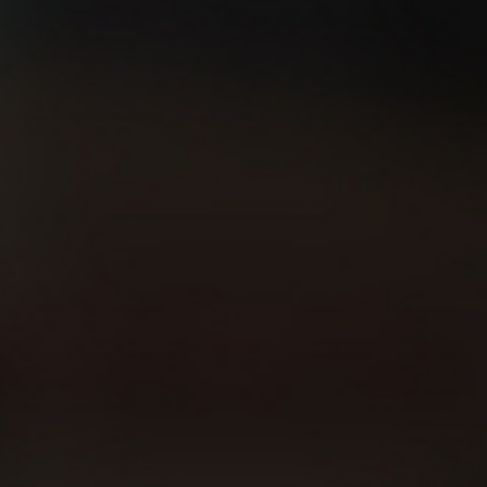
¿Eres capaz de salir a
5 consejos TOP para
correr sin GPS?
empezar a correr