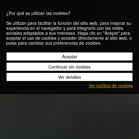
¿Por qué se utilizan las cookies?
Se utilizan para facilitar la función del sitio web, para mejorar su
experiencia en el navegador y para integrarlo con las redes
sociales adaptados a sus intereses. Haga clic en "Acepto" para
aceptar el uso de cookies y acceder directamente al sitio web, o
Gracias, David
pulse para cambiar sus preferencias de cookies.
Aceptar
12/12/2023
Continuar sin cookies
Ver detalles
Ver política de cookies
Blog
Gracias, David
Beer Runners
Los
tenemos pocos días tristes, entre otras cosas