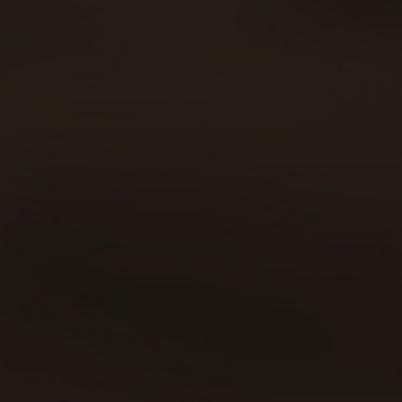
Carreras
Beer Walkers
Blog
Consumo responsable
Área privada
Política de cookies
Declaración política de privacidad
Aviso legal
Contacto
Copyright © 2019 | Todos los
derechos reservados