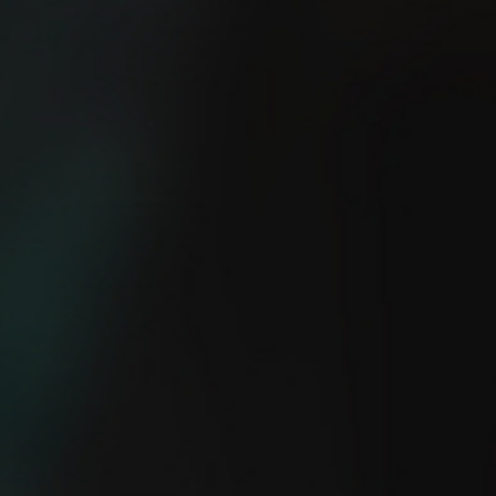
¿Eres capaz de salir a
5 consejos TOP para
correr sin GPS?
empezar a correr