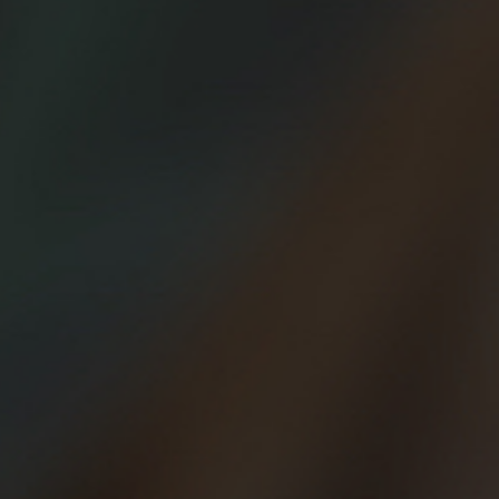
¡Últimos consejos antes de la Carrera Beer Runners de
BARCELONA!
¡No queda nada para vivir la gran fiesta de los Beer Runners
en Barcelona!
Por eso, te dejamos 8 consejos para que disfrutes como
nunca, haciendo lo que más te gusta: correr y tomarte unas
cervezas y unas tapas con tus amigos.
1. Ven con tu mejor sonrisa… Da igual que vengas a correr
a tope o al trote, que vengas con zapatillas de carbono o
con un disfraz, lo único que te pedimos es que vengas con
la ilusión del que corre por primera vez, con la sonrisa del
que sabe que va a participar en un fiestón inolvidable.
2. Lo ideal es que antes de salir ya tengas claro si quieres
correr 5 o 10km (1 o 2 vueltas). Recuerda, es tu decisión,
corre o anda, lo que quieras y puedas.
3. Usa el transporte público para venir y para volver a
casa. Para ir al Parc del Fòrum te recomendamos que uses
la línea de metro L4 (estación El Maresme-Forum o las