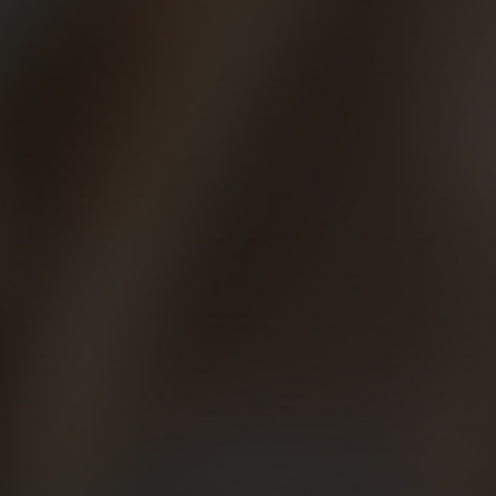
líneas de bus 7, 136, H16, B20, B23, V29, V33, V31.
4. Necesitamos tu ayuda para colaborar con el Comedor
Solidario Gregal (Menjador Solidari Gregal). Trae alimentos
no perecederos, especialmente aceite y productos
enlatados. Ya sabes que la carrera es gratuita, así que es
genial que puedas ayudar en la medida de lo posible. Trae
lo que quieras y puedas el domingo por la mañana y déjalo
en el stand indicado antes de calentar.
5. Hablando de calentamiento: ¡No te pierdas el
calentamiento grupal porque vamos a formar un lío
tremendo de la mano del entrenador Cesc Escolá!
Tenemos claro que lo vamos a gozar antes, durante y
después de la carrera.
6. Guardarropas: ¡Claro que tenemos guardarropas! Deja
tu mochila y ropa de abrigo para que puedas cambiarte o
asearte tras cruzar la meta y disfrutar al máximo del Tercer
Tiempo.
7. Hasta las 12h no abrimos nuestros tiradores. Para la