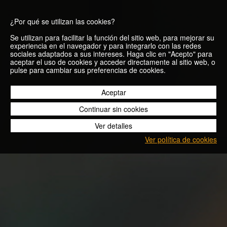
¿Por qué se utilizan las cookies?
Se utilizan para facilitar la función del sitio web, para mejorar su
experiencia en el navegador y para integrarlo con las redes
sociales adaptados a sus intereses. Haga clic en "Acepto" para
aceptar el uso de cookies y acceder directamente al sitio web, o
Últimos
pulse para cambiar sus preferencias de cookies.
consejos antes
Aceptar
Continuar sin cookies
de la Carrera
Ver detalles
Beer Runners de
Ver política de cookies
BARCELONA!
Blog
Últimos consejos antes de la Carrera Beer Runners de
BARCELONA!
22/10/2025