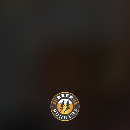
primera cerveza (¡Recuerda que tienes 2 incluidas con tu
dorsal!), se suele formar una cola que dura unos minutos.
Aprovecha para estirar y refrescarte, y cuando la cola
disminuya, únete. ¡Y no olvides coger tu tapa!
8. Tenemos un speaker increíble, Nacho Plá, que nos
acompañará durante toda la jornada. Y en el Tercer Tiempo,
podremos disfrutar de la música de DJ Sofídia.
Improvisaremos una pista de baile para que puedas seguir
disfrutando con los tuyos. ¡Graba y haz muchas fotos,
queremos verlo todo después!
¡Nos vemos el 26 de octubre! Va a ser un día inolvidable…
¿Te lo vas a perder?
Compartir en:
DESCUBRE MÁS PUBLICACIONES