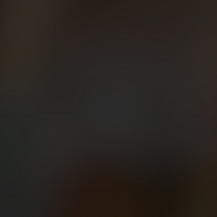
11/05/2018
Las carreras Beer
Runners: si pruebas,
repites
Si aún no has venido a ninguna carrera
BeerRunners es porque todavía no sabes lo
bien que lo pasamos. Os contamos cómo se
vive esta experiencia en este artículo del blog.