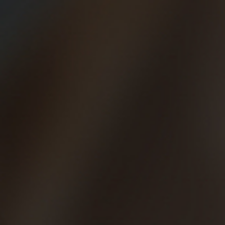
9 trucos para el verano:
¡protégete si vas a correr
con calor!
Poco a poco los días van siendo más
calurosos, por eso no te puedes perder esta
serie de consejos para correr con calor.