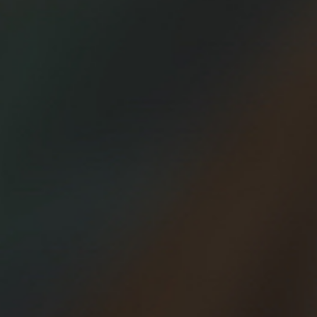
25/05/2018
¡Este es mi mundo Beer
Runners!
Hoy en nuestra firma invitada conocemos un
poco más al capitán de Beer Runners Logroño,
Esteban Rodrigo. ¡No os lo perdáis!
18/05/2018