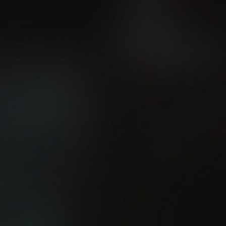
¿Sabes cuál es la manera
más fácil de mejorar tu
El método 12-3-30
velocidad?