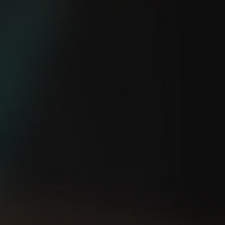
¿Eres capaz de salir a
5 consejos TOP para
correr sin GPS?
empezar a correr