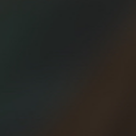
22/08/2013
Libros para Runners
Pocos cosas hay tan motivadoras como leer
un buen libro sobre running. El verano es
perfecto para leer más sobre nuestra pasión
común. Hay cientos de libros sobre
entrenamientos, sobre métodos, sobre
motivación, sobre psicología deportiva, sobre
historia del atletismo… incluso hay joyas de la
literatura contemporánea, como la famosísima
obra del japonés Murakami (“De qué hablo
cuando…