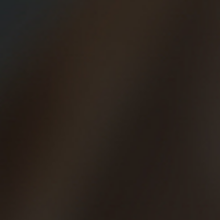
13/08/2013
Las cuestas no cuestan
A los corredores que nos gustan las distancias
largas olvidamos, a menudo, la importancia de
desarrollar un tren inferior (piernas, culo…)
potente. Todos los expertos y gurús del
entrenamiento afirman que la clave para hacer
una buena maratón, por ejemplo, es el trabajo
de fuerza que se haya hecho. No es cuestión
de muscular las piernas como un culturista,
pero una musculatura potente y bien…