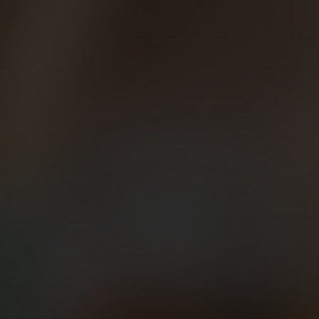
09/08/2013
Corredores mañaneros
Morning Runner fue un grupo rock (muy bueno,
por cierto), y es como los americanos llaman a
los corredores madrugadores que salen a
entrenar a primerísima hora de la mañana: justo
antes de trabajar, de llevar a los niños al cole,
de ir a la universidad… y, muchos días, incluso
antes de desayunar. …