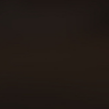
Sobre Beer Runners
Carreras
Beer Walkers
Blog
Consumo responsable
Área privada
Política de cookies