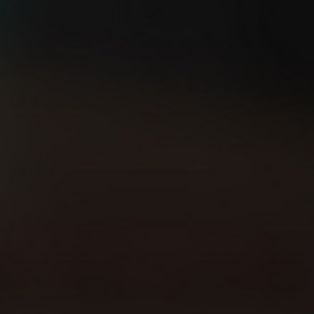
¿Eres capaz de salir a
5 consejos TOP para
correr sin GPS?
empezar a correr