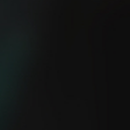
¿Sabes cuál es la manera
más fácil de mejorar tu
El método 12-3-30
velocidad?