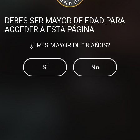
El método 12-3-30
velocidad?
DEBES SER MAYOR DE EDAD PARA
ACCEDER A ESTA PÁGINA
¿ERES MAYOR DE 18 AÑOS?
Sí
No
¿Eres capaz de salir a
5 consejos TOP para
correr sin GPS?
empezar a correr