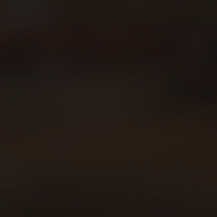
Sobre Beer Runners
Carreras
Beer Walkers
Blog
Consumo responsable
Área privada
Política de cookies
Declaración política de privacidad
Aviso legal
Contacto