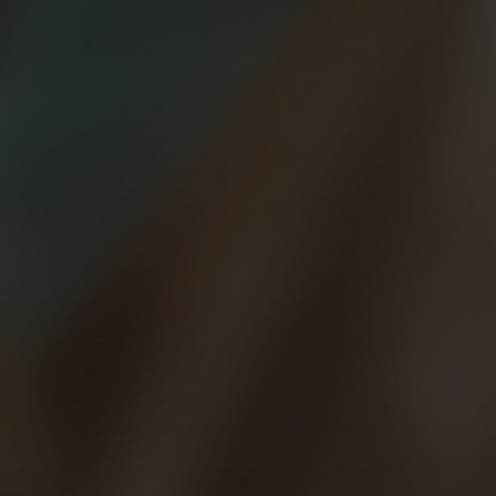
26/11/2020
El running nos hace
mejores, somos animales
sociales
¿Sabes cuáles son los otros beneficios del
running? Te lo contamos en nuestro nueva
entrada
1