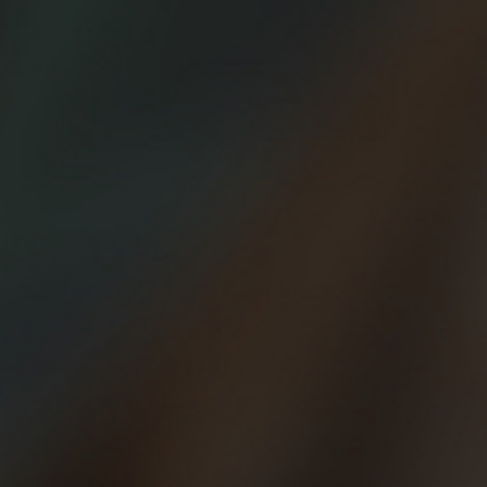
27/06/2024
La cadencia al correr
La cadencia es algo que muchas veces
pasamos por alto o muy de refilón en nuestro
análisis post carrera. Aunque no es algo que
nos deba obsesionar, sí podemos intentar
mejorar este parámetro. Te contamos algunas
reflexiones y TIPS al respecto.