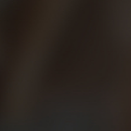
20/06/2024
¿Cuál es tu frase favorita
sobre correr? Las 10
mejores citas para
motivarte
El mundo del running y las redes sociales está
repleto de frases motivadoras, algunas reales,
otras ‘fake’, muchas muy divertidas y la mayoría