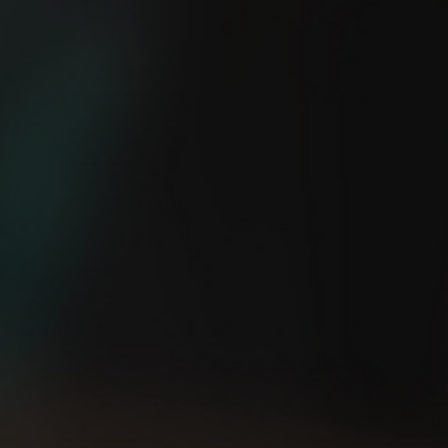
¿Eres capaz de salir a
5 consejos TOP para
correr sin GPS?
empezar a correr