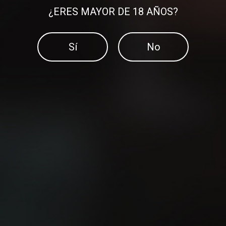
¿ERES MAYOR DE 18 AÑOS?
Sí
No
¿Sabes cuál es la manera
más fácil de mejorar tu
El método 12-3-30
velocidad?