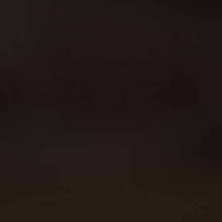
Sobre Beer Runners
Carreras
Beer Walkers
Blog
Consumo responsable
Área privada