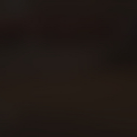
Sobre Beer Runners
Carreras
Beer Walkers
Blog
Consumo responsable
Área privada
Política de cookies
Declaración política de privacidad
Aviso legal
Contacto