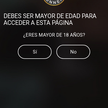
El método 12-3-30
velocidad?
DEBES SER MAYOR DE EDAD PARA
ACCEDER A ESTA PÁGINA
¿ERES MAYOR DE 18 AÑOS?
Sí
No
¿Eres capaz de salir a
5 consejos TOP para
correr sin GPS?
empezar a correr