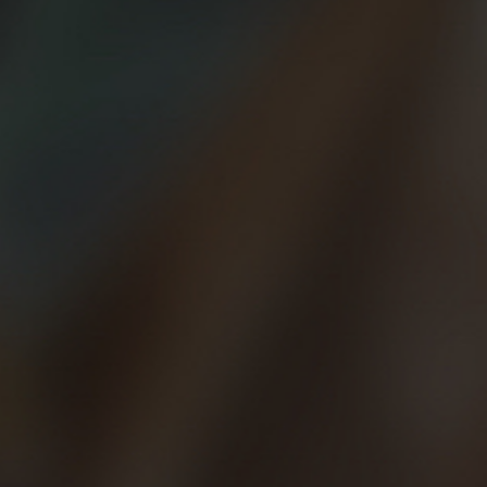
22/04/2020
Visualiza tu primera
carrera
Visualizar durante tus entrenamientos cómo
será el “Día D” nos ayuda a preparar la mente y,
ahora más que nunca durante el confinamiento
por el Coronavirus, nos ayudará a hacer más
llevadero el no poder correr por la calle, el
campo, la montaña, el paseo marítimo…
1